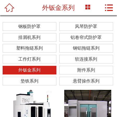




外钣金系列
首页
关于我们
钢板防护罩
风琴防护罩
产品中心
排屑机系列
铝卷帘式防护罩
新闻资讯
塑料拖链系列
钢铝拖链系列
工作灯系列
软连接系列
工程案例
外钣金系列
附件系列
车间设备
垫铁系列
悬臂操作系列
联系我们