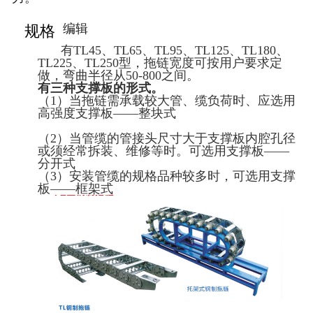
编辑
规格
有TL45、TL65、TL95、TL125、TL180、
TL225、TL250型，拖链宽度可按用户要求定
做，弯曲半径从50-800之间。
有三种支撑板的形式。
（1）当拖链需承载较大管、缆负荷时、应选用
高强度支撑板——整块式
（2）当管缆的管接头尺寸大于支撑板内腔孔径
或须经常拆装、维修等时。可选用支撑板——
分开式
（3）安装管缆的规格品种较多时，可选用支撑
板——框架式