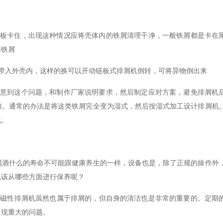
板卡住，出现这种情况应将壳体内的铁屑清理干净，一般铁屑都是卡在
箱铁屑
入外壳内，这样的换可以开动链板式排屑机倒转，可将异物倒出来
意到这个问题，和制作厂家说明要求，然后制定应对方案，避免排屑机
难。通常的办法是将这类铁屑完全变为湿式，然后按湿式加工设计排屑机
线。
喝酒什么的寿命不可能跟健康养生的一样，设备也是，除了正规的操作外
机该从哪些方面进行保养呢？
，磁性排屑机虽然也属于排屑的，但自身的清洁也是非常的重要的。定期
出现重大的问题。