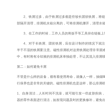
2、铁屑过多，由于铁屑过多都是些较长团状铁屑，将链
部隔开清理，排屑机水箱分离的，可将排屑机挪开，清理水
3、在工作的时候，工作人员勿将扳手等工具掉在链板上带
4、对于长铁屑、团状铁屑，应在设计制作的情况下就注
半干不湿的铁屑要注意。磁性排屑机对这类铁屑处理非常困
中，有时将有冷却液的排屑机床单独处理，不让其混入排屑
第二：如何避免卡屑
不管是什么样的设备，都有着使用寿命，就像人一样，抽烟
行保养也是非常的关键的。磁性排屑机也是这样，那么排屑
1、自身清洁，人长时间不洗澡，就可能引发一些皮肤疾病
器的零件表面进行清洁，如发现问题及时的更换修补，避免